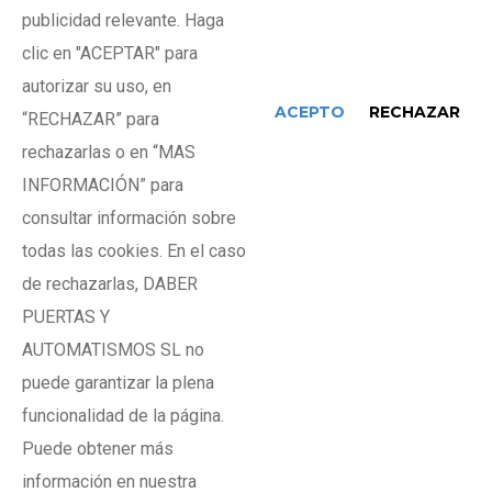
C/ Agricultura,11 - 08840 Barcelona
publicidad relevante. Haga
info@daber.es
clic en "ACEPTAR" para
autorizar su uso, en
931 60 00 30
ACEPTO
RECHAZAR
“RECHAZAR” para
Servicio 24H. 676 42 48 21
rechazarlas o en “MAS
INFORMACIÓN” para
Newsletter
consultar información sobre
todas las cookies. En el caso
de rechazarlas, DABER
PUERTAS Y
AUTOMATISMOS SL no
He leído y acepto los
términos y condiciones
puede garantizar la plena
funcionalidad de la página.
Puede obtener más
información en nuestra